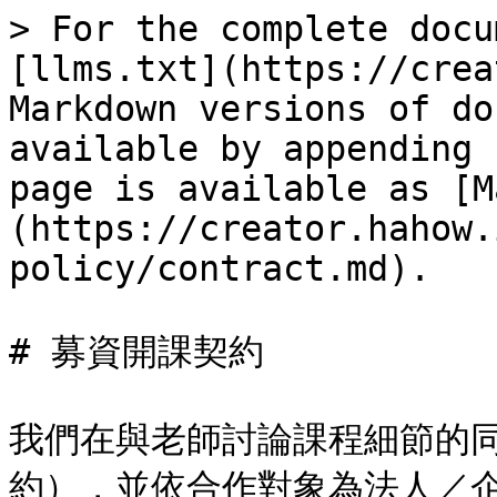
> For the complete docu
[llms.txt](https://crea
Markdown versions of do
available by appending 
page is available as [M
(https://creator.hahow.
policy/contract.md).

# 募資開課契約

我們在與老師討論課程細節的
約），並依合作對象為法人／企