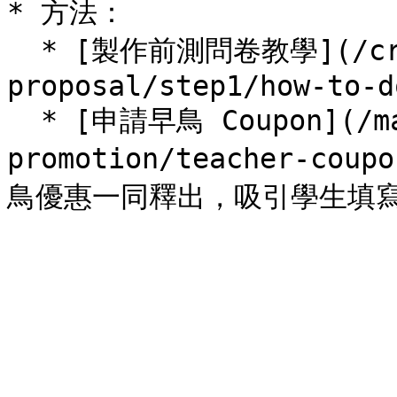
* 方法：

  * [製作前測問卷教學](/create-course-
proposal/step1/how-to-d
  * [申請早鳥 Coupon](/marketing/self-
promotion/teacher-co