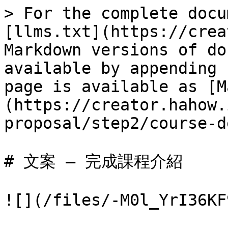
> For the complete docu
[llms.txt](https://crea
Markdown versions of do
available by appending 
page is available as [M
(https://creator.hahow.
proposal/step2/course-d
# 文案 — 完成課程介紹

![](/files/-M0l_YrI36KF