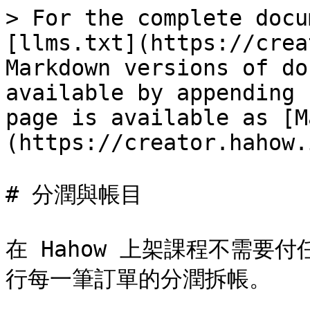
> For the complete docu
[llms.txt](https://crea
Markdown versions of do
available by appending 
page is available as [M
(https://creator.hahow.
# 分潤與帳目

在 Hahow 上架課程不需要付
行每一筆訂單的分潤拆帳。
