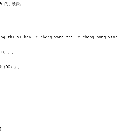
% 的手續費。

g-zhi-yi-ban-ke-cheng-wang-zhi-ke-cheng-hang-xiao-