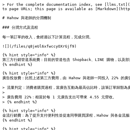
> For the complete documentation index, see [llms.txt](
to page URLs; this page is available as [Markdown](http
# Hahow 與老師的分潤機制

### 分潤方式及流程

每一筆訂單的收入，會經過以下計算流程，完成分潤。

![](/files/q8jeUl6xfwccyOXrGjf9)

{% hint style="info" %}

第三方行銷管道系統費：目前的管道包含 Shopback、LINE 購物，
{% endhint %}

{% hint style="info" %}

廣告投放費：比照上述第三方費用，由 Hahow 與老師一同投入 22% 的廣
> 流量判定：消費者購買過程，當廣告互動為最高佔比時，該筆訂單歸類為廣
>

> 廣告費用 22%：相當於每 1 元廣告支出可帶來 4.55 元營收。

> {% endhint %}

{% hint style="info" %}

金流行銷費：為了提升支付便利性並促進同學購買課程，Hahow 與各金流服務商簽
{% endhint %}

{% hint style="info" %}
