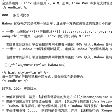
金流手續費：Hahow 擁有信用卡、ATM、超商、Line Pay 等多元支付
{% endhint %}

### 一般分潤比例

Hahow 的拆帳方式是依每一筆訂單，透過哪一方的宣傳管道購買進行不同的
* **學生由老師的**[**行銷網址**](https://creator.hahow.in/inco
wang-zhi)**購買，老師與 Hahow 的分潤比例為 9：1**

  老師會拿到該筆訂單金額扣除共同承擔費用後的 90% 收入，Hahow 則得到 10% 的收入。稱之為「老師的行銷分潤」、後台訂單標示為「推薦流量（CR）」。

* **學生由 Hahow 一般課程網址購買， 老師與 Hahow 的分潤比例為 5：
  老師會拿到該筆訂單金額扣除共同承擔費用後的 50% 收入，Hahow 則得到 50% 的收入。稱之為「Hahow 的自然分潤」、後台訂單標示為「自然流量（OG）」。

![](/files/VBtvjCmYlox1k4bD4Jvs)

{% hint style="info" %}

每一筆訂單的行銷管道和分潤方式，都會顯示在老師後台。

{% endhint %}

以下為 2024 更新版本

* 瞭解宣傳管道，請見：[課程宣傳管道的判定方式](/income/course-url-
* 瞭解何謂第三方行銷管道系統費，請見：[第三方行銷管道](/marketing/hahow
* 「Hahow 製作課程」時的分潤比例，請見：[Hahow 製課服務](broken://p