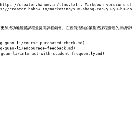
https://creator.hahow.in/llms.txt). Markdown versions of
s://creator.hahow.in/marketing/xue-sheng-can-yu-yu-hu-do
師更加成功地經營課程並提高課程銷售。在宣傳活動的策劃或課程營運的持續管
guan-li/course-purchased-check.md)

guan-li/encourage-feedback.md)
