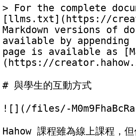
> For the complete docu
[llms.txt](https://crea
Markdown versions of do
available by appending 
page is available as [M
(https://creator.hahow.
# 與學生的互動方式

![](/files/-M0m9FhaBcRa
Hahow 課程雖為線上課程