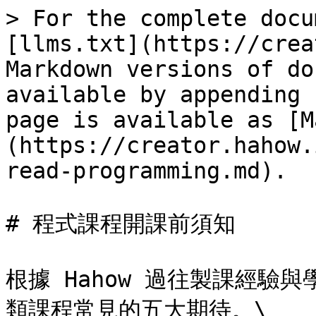
> For the complete docu
[llms.txt](https://crea
Markdown versions of do
available by appending 
page is available as [M
(https://creator.hahow.
read-programming.md).

# 程式課程開課前須知

根據 Hahow 過往製課經驗
類課程常見的五大期待。\
