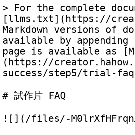
> For the complete docu
[llms.txt](https://crea
Markdown versions of do
available by appending 
page is available as [M
(https://creator.hahow.
success/step5/trial-faq
# 試作片 FAQ

![](/files/-M0lrXfHFrqn